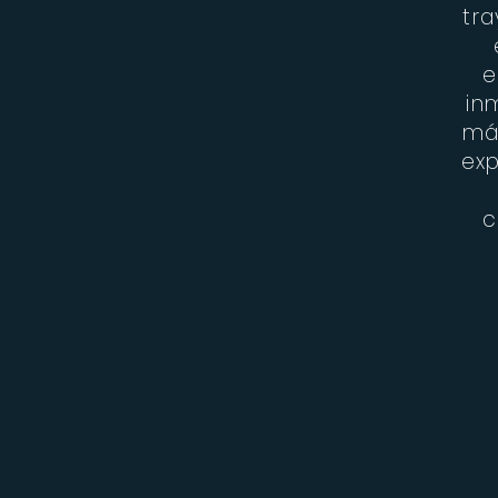
tra
e
in
má
exp
c