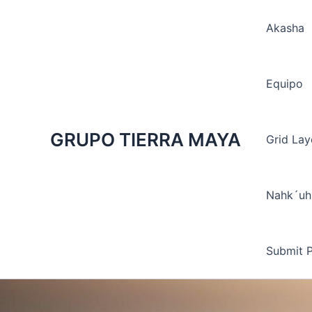
Ir
al
Akasha
contenido
Equipo
GRUPO TIERRA MAYA
Grid Lay
Nahk´uh
Submit 